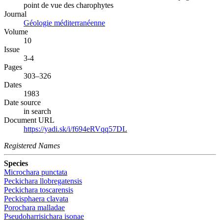
point de vue des charophytes
Journal
Géologie méditerranéenne
Volume
10
Issue
3-4
Pages
303–326
Dates
1983
Date source
in search
Document URL
https://yadi.sk/i/f694eRVqq57DL
Registered Names
Species
Microchara punctata
Peckichara llobregatensis
Peckichara toscarensis
Peckisphaera clavata
Porochara malladae
Pseudoharrisichara isonae